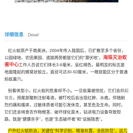
详细信息
Detail
红火蚁原产于南美洲，2004年传入我国后，已扩散至多个省份，
海珠灭治蚁
公园绿地、农田果园、道路两旁都是它们的“潜伏地”。
害中心
工作人员说它们体长3-6毫米，呈红褐色，最明显的标志是
地面隆起的蜂窝状蚁丘，直径可达30-50厘米，一眼就能区分于普通
蚂蚁巢穴。
别看体型小，红火蚁的危害却不小。一旦蚁巢被惊扰，它们会
群起
攻击
，用尾部螯刺注射毒液，被叮咬后会出现红肿、水疱，伴随剧
烈灼痛和瘙痒，过敏体质者可能引发休克，甚至危及生命。同时，
它们还会啃食农作物根茎、破坏绿化苗木，钻进电力设备导致短
路，既是“健康杀手”，也是“生态破坏者”和“设施隐患”。
户外红火蚁防治，关键在“科学识别、精准处置、全民防范”，这几