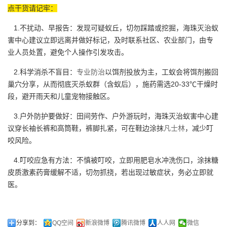
点干货请记牢：
1.不扰动、早报告：发现可疑蚁丘，切勿踩踏或挖掘，海珠灭治蚁
害中心建议立即远离并做好标记，及时联系社区、农业部门，由专
业人员处置，避免个人操作引发攻击。
2.科学消杀不盲目：
专业防治
以饵剂投放为主，工蚁会将饵剂搬回
巢穴分享，从而彻底灭杀蚁群（含蚁后），施药需选20-33℃干燥时
段，避开雨天和儿童宠物接触区。
3.户外防护要做好：田间劳作、户外游玩时，海珠灭治蚁害中心建
议穿长袖长裤和高筒鞋，裤脚扎紧，可在鞋边涂抹
凡士林
，减少叮
咬风险。
4.叮咬应急有方法：不慎被叮咬，立即用肥皂水冲洗伤口，涂抹糖
皮质激素药膏缓解不适，切勿抓挠，若出现过敏症状，务必立即就
医。
分享到：
QQ空间
新浪微博
腾讯微博
人人网
微信