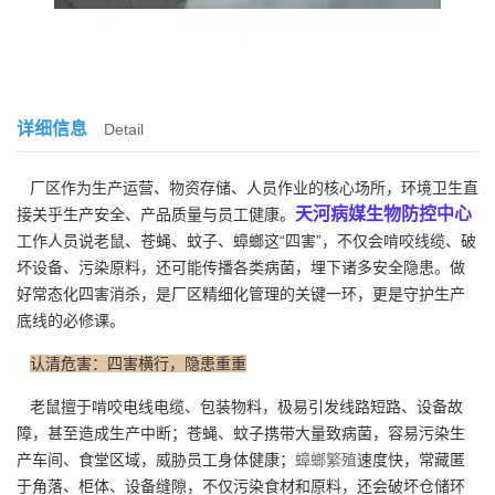
详细信息
Detail
厂区作为生产运营、物资存储、人员作业的核心场所，环境卫生直
天河病媒生物防控中心
接关乎生产安全、产品质量与员工健康。
工作人员说老鼠、苍蝇、蚊子、蟑螂这“四害”，不仅会啃咬线缆、破
坏设备、污染原料，还可能传播各类病菌，埋下诸多安全隐患。做
好常态化四害消杀，是厂区精细化管理的关键一环，更是守护生产
底线的必修课。
认清危害：四害横行，隐患重重
老鼠擅于啃咬电线电缆、包装物料，极易引发线路短路、设备故
障，甚至造成生产中断；苍蝇、蚊子携带大量致病菌，容易污染生
产车间、食堂区域，威胁员工身体健康；
蟑螂繁殖
速度快，常藏匿
于角落、柜体、设备缝隙，不仅污染食材和原料，还会破坏仓储环