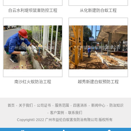
白云水利堤坝鼠害防控工程
从化新建防白蚁工程
南沙红火蚁防治工程
越秀新建白蚁预防工程
首页
-
关于我们
-
公司证书
-
服务范围
-
四害消杀
-
新闻中心
-
防治知识
-
客户案例
-
联系我们
Copyright© 2022 广州市益伦白蚁害虫防治有限公司 版权所有