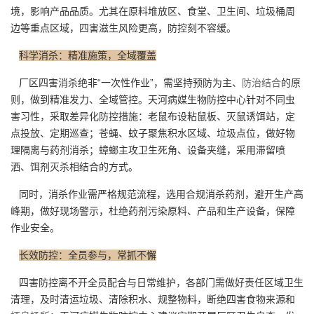
境，影响产品品质。尤其在原料堆放区、食堂、卫生间、垃圾桶周
边等重点区域，四害滋生风险更高，防控刻不容缓。
科学消杀：精准施策，全域覆盖
厂区四害消杀绝非“一次性作业”，需坚持预防为主、
防治结合
的原
则，做到精准发力、全域管控。天河病媒生物防控中心针对不同虫
害习性，采取差异化防控措施：老鼠布设粘鼠板、灭鼠诱饵站，定
点投放、定期巡查；苍蝇、蚊子聚焦积水区域、垃圾点位，做好物
理隔离与药剂消杀；蟑螂主攻卫生死角、设备夹缝，采用滞留喷
洒、饵剂灭杀相结合的方式。
同时，消杀作业需严格规范流程，选用合规消杀药剂，避开生产高
峰期，做好现场警示，杜绝药剂污染原料、产品和生产设备，保障
作业安全。
长效防控：全员参与，常抓不懈
四害防控离不开全员配合与日常维护，各部门需做好责任区域卫生
清理，及时清运垃圾、清除积水、规整物料，断绝四害食物来源和