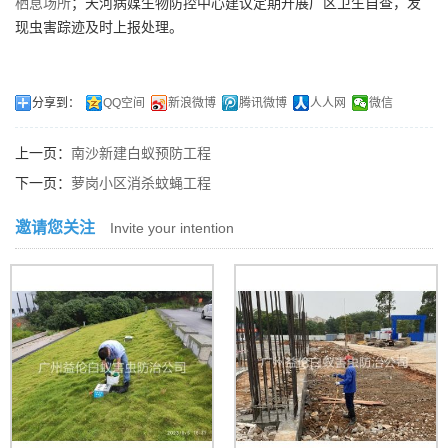
栖息场所
；天河病媒生物防控中心建议定期开展厂区卫生自查，发
现虫害踪迹及时上报处理。
分享到：
QQ空间
新浪微博
腾讯微博
人人网
微信
上一页：
南沙新建白蚁预防工程
下一页：
萝岗小区消杀蚊蝇工程
邀请您关注
Invite your intention