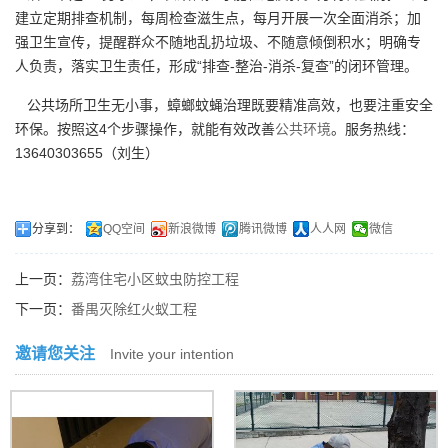
建立定期排查机制，每周检查滋生点，每月开展一次全面消杀；加
强卫生宣传，提醒群众不随地乱扔垃圾、不随意倾倒积水；明确专
人负责，落实卫生责任，形成“排查-整治-消杀-复查”的闭环管理。
公共场所卫生无小事，蟑螂蚊蝇治理既要精准高效，也要注重安全
环保。按照这4个步骤操作，就能有效改善
公共环境
。服务热线：
13640303655（刘生）
分享到：
QQ空间
新浪微博
腾讯微博
人人网
微信
上一页：
荔湾住宅小区蚊虫防控工程
下一页：
番禺灭除红火蚁工程
邀请您关注
Invite your intention