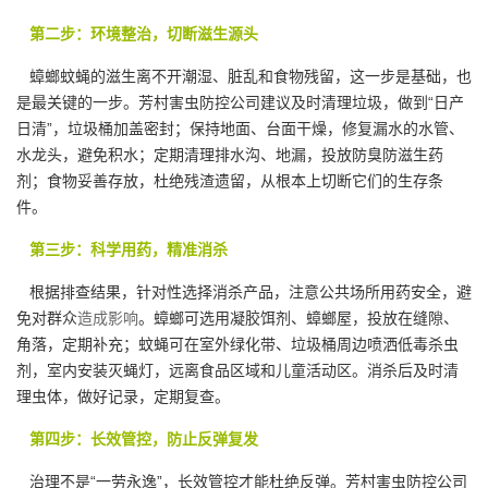
第二步：环境整治，切断滋生源头
蟑螂蚊蝇的滋生离不开潮湿、脏乱和食物残留，这一步是基础，也
是最关键的一步。芳村害虫防控公司建议及时清理垃圾，做到“日产
日清”，垃圾桶加盖密封；保持地面、台面干燥，修复漏水的水管、
水龙头，避免积水；定期清理排水沟、地漏，投放防臭防滋生药
剂；食物妥善存放，杜绝残渣遗留，从根本上切断它们的生存条
件。
第三步：科学用药，精准消杀
根据排查结果，针对性选择消杀产品，注意公共场所用药安全，避
免对群众
造成影响
。蟑螂可选用凝胶饵剂、蟑螂屋，投放在缝隙、
角落，定期补充；蚊蝇可在室外绿化带、垃圾桶周边喷洒低毒杀虫
剂，室内安装灭蝇灯，远离食品区域和儿童活动区。消杀后及时清
理虫体，做好记录，定期复查。
第四步：长效管控，防止反弹复发
治理不是“一劳永逸”，长效管控才能杜绝反弹。芳村害虫防控公司