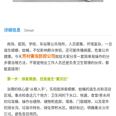
详细信息
Detail
商场、医院、学校、车站等公共场所，人员密集、环境复杂，一旦
滋生蟑螂、蚊蝇，不仅影响群众体验，还可能传播病菌，危害公共
芳村害虫防控公司
健康。今天
就给大家分享一套简单易操作的分
步骤治理方法，不管是物业工作人员还是负责卫生管理的伙伴，都
能直接用！
第一步：排查溯源，找准滋生“重灾区”
治理的核心是“从根入手”，先彻底排查蟑螂、蚊蝇的滋生点和活动
区域。重点检查这几个地方：卫生间的下水口、地漏，食堂/茶水间
的垃圾桶、操作台缝隙、储物柜底部，墙角、门窗缝隙，以及室外
的排水沟、垃圾中转处、绿化带积水区。做好标记，明确重点
治理
区域
，避免盲目用药。