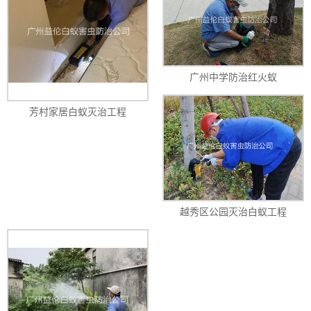
广州中学防治红火蚁
芳村家居白蚁灭治工程
越秀区公园灭治白蚁工程