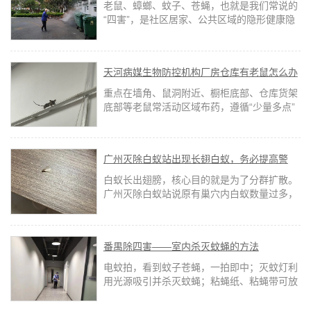
省心
老鼠、蟑螂、蚊子、苍蝇，也就是我们常说的
“四害”，是社区居家、公共区域的隐形健康隐
患。不仅滋扰日常生活、破坏环境整洁，还极
易携带病菌、传播疾病。
天河病媒生物防控机构厂房仓库有老鼠怎么办
重点在墙角、鼠洞附近、橱柜底部、仓库货架
底部等老鼠常活动区域布药，遵循“少量多点”
原则，每处放2-3克，间距2-3米。布药后放好
警示标识，家庭要放在宠物和小孩够不到的高
处或密封诱饵盒内。
广州灭除白蚁站出现长翅白蚁，务必提高警
惕！
白蚁长出翅膀，核心目的就是为了分群扩散。
广州灭除白蚁站说原有巢穴内白蚁数量过多，
食物和空间不足时，繁殖蚁就会借助翅膀飞出
老巢，开启“分家之旅”。
番禺除四害——室内杀灭蚊蝇的方法
电蚊拍，看到蚊子苍蝇，一拍即中；灭蚊灯利
用光源吸引并杀灭蚊蝇；粘蝇纸、粘蝇带可放
置在厨房、餐厅等蚊蝇常出没处，粘捕效果显
著，苍蝇拍则能随时手动出击。