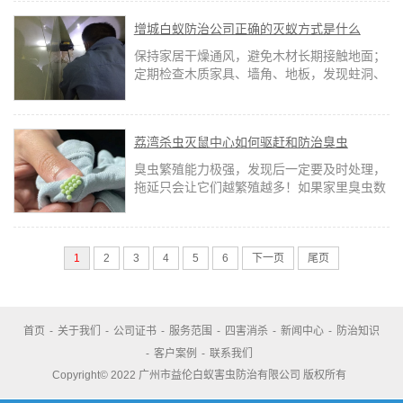
增城白蚁防治公司正确的灭蚁方式是什么
保持家居干燥通风，避免木材长期接触地面；
定期检查木质家具、墙角、地板，发现蛀洞、
粉末状排泄物及时处理；装修时可对木材进行
防蚁处理，从源头降低虫害风险。
荔湾杀虫灭鼠中心如何驱赶和防治臭虫
臭虫繁殖能力极强，发现后一定要及时处理，
拖延只会让它们越繁殖越多！如果家里臭虫数
量多，自己处理不了，荔湾杀虫灭鼠中心建议
找专业消杀团队，彻底根治更放心。
1
2
3
4
5
6
下一页
尾页
首页
-
关于我们
-
公司证书
-
服务范围
-
四害消杀
-
新闻中心
-
防治知识
-
客户案例
-
联系我们
Copyright© 2022 广州市益伦白蚁害虫防治有限公司 版权所有