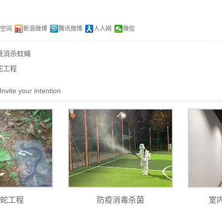
Q空间
新浪微博
腾讯微博
人人网
微信
境消杀蚊蝇
蛇工程
Invite your intention
防蛇工程
防疫消毒杀菌
室