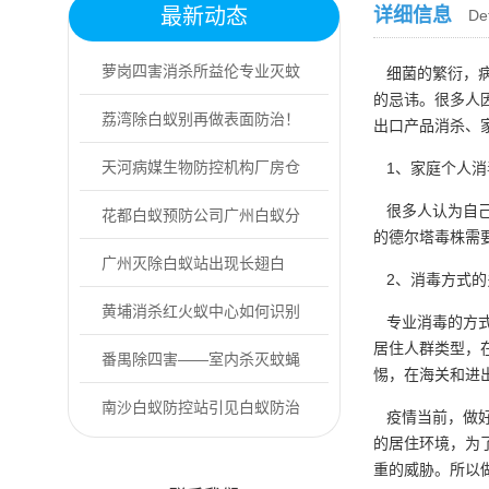
最新动态
详细信息
Det
萝岗四害消杀所益伦专业灭蚊
细菌的繁衍，病
的忌讳。很多人
虫，上门防控更...
荔湾除白蚁别再做表面防治！
出口产品消杀、
专业灭蚁找益伦
天河病媒生物防控机构厂房仓
1、家庭个人消
很多人认为自己
库有老鼠怎么办
花都白蚁预防公司广州白蚁分
的德尔塔毒株需
飞期是什么时候
广州灭除白蚁站出现长翅白
2、消毒方式的
蚁，务必提高警惕...
黄埔消杀红火蚁中心如何识别
专业消毒的方式
居住人群类型，
户外常见的红火...
番禺除四害——室内杀灭蚊蝇
惕，在海关和进
的方法
南沙白蚁防控站引见白蚁防治
疫情当前，做好
的居住环境，为
的相关误区
重的威胁。所以