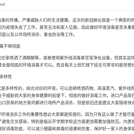
ail
毒的传播，严重威胁人们的生活健康。这次的新冠肺炎就是一个典型的例
因为疫情失去了工作，甚至无法和家人见面，因此做好环境消毒是至关重
家庭以及公共场所消杀、害虫防治等工作。
毒不够彻底
在家喷洒了酒精醋等，或者使用紫外线消毒甚至室净化设备，但其实这样
要全面彻底的环境消毒才可以。而且每天上班忙碌下班无可厚非的疲劳想
多样性
是多样性的，结合对应的环境，可以选择喷洒药物、高温蒸汽、紫外线照
在不威胁到大家的身体健康的前提下，彻底的做好消毒工作。进口产品现
出口贸易的地方我司都进行场所产品消杀，但是依旧还是建议大家接收快
环境消杀工作的重要性想必大家都是知道的，因为只有这么做了才能尽量
了避免交叉感染，特别是临近开学期学校这方面更加需要加强防范。内患
做好消毒防疫，可以减少细菌和病毒的侵袭和伤害，保护好一家人的身体