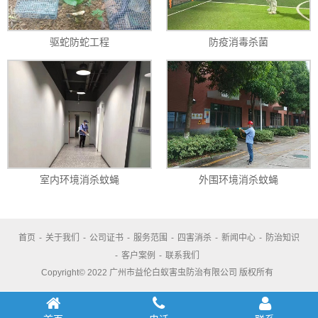
驱蛇防蛇工程
防疫消毒杀菌
室内环境消杀蚊蝇
外围环境消杀蚊蝇
首页
-
关于我们
-
公司证书
-
服务范围
-
四害消杀
-
新闻中心
-
防治知识
-
客户案例
-
联系我们
Copyright© 2022 广州市益伦白蚁害虫防治有限公司 版权所有