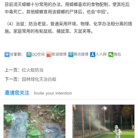
目前消灭蟑螂十分常用的办法，用蟑螂喜欢的食物配制，使其吃后
中毒死亡，其他蟑螂食用该蟑螂的尸体后，也会“中招”。
（4）治鼠：防治老鼠，普通采用环境、物理、化学办法相分离的措
施。家庭常用的有粘鼠纸、捕鼠笼、灭鼠夹等。
分享到：
QQ空间
新浪微博
腾讯微博
人人网
微信
上一页：
红火蚁防治
下一页：
园林绿化灭治白蚁
邀请您关注
Invite your intention