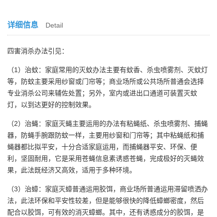
详细信息
Detail
四害消杀办法引见：
（1）治蚊：家庭常用的灭蚊办法主要有蚊香、杀虫喷雾剂、灭蚊灯
等，防蚊主要采用纱窗或门帘等；商业场所或公共场所普通会选择
专业消杀公司来辅佐处置；另外，室内或进出口通道可装置灭蚊
灯，以到达更好的控制效果。
（2）治蝇：家庭灭蝇主要运用的办法有粘蝇纸、杀虫喷雾剂、捕蝇
器，防蝇手腕跟防蚊一样，主要用纱窗和门帘等；其中粘蝇纸和捕
蝇器都比拟平安，十分合适家庭运用，而捕蝇器平安、环保、便
利，坚固耐用，它是采用苍蝇信息素诱惑苍蝇，完成极好的灭蝇效
果，此法既经济又高效，适用于多种环境。
（3）治蟑：家庭灭蟑普通运用胶饵，商业场所普通运用滞留喷洒办
法，此法环保和平安性较差，但是能够很快的降低蟑螂密度，然后
配合以胶饵，可有效的消灭蟑螂。其中，还有诱惑成分的胶饵，是