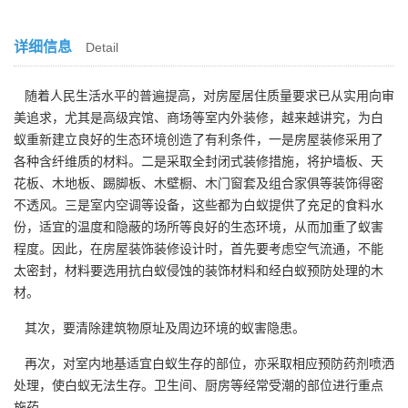
详细信息
Detail
随着人民生活水平的普遍提高，对房屋居住质量要求已从实用向审
美追求，尤其是高级宾馆、商场等室内外装修，越来越讲究，为白
蚁重新建立良好的生态环境创造了有利条件，一是房屋装修采用了
各种含纤维质的材料。二是采取全封闭式装修措施，将护墙板、天
花板、木地板、踢脚板、木壁橱、木门窗套及组合家俱等装饰得密
不透风。三是室内空调等设备，这些都为白蚁提供了充足的食料水
份，适宜的温度和隐蔽的场所等良好的生态环境，从而加重了蚁害
程度。因此，在房屋装饰装修设计时，首先要考虑空气流通，不能
太密封，材料要选用抗白蚁侵蚀的装饰材料和经白蚁预防处理的木
材。
其次，要清除建筑物原址及周边环境的蚁害隐患。
再次，对室内地基适宜白蚁生存的部位，亦采取相应预防药剂喷洒
处理，使白蚁无法生存。卫生间、厨房等经常受潮的部位进行重点
施药。