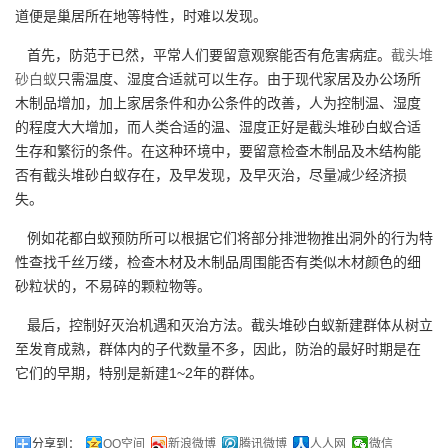
道便是巢居所在地等特性，时难以发现。
首先，防范于已然，平常人们要留意观察能否有危害病症。
截头堆
砂白蚁
只需温度、湿度合适就可以生存。由于现代家居及办公场所
木制品增加，加上家居条件和办公条件的改善，人为控制温、湿度
的程度大大增加，而人类合适的温、湿度正好是截头堆砂白蚁合适
生存和繁衍的条件。在这种环境中，要留意检查木制品及木结构能
否有截头堆砂白蚁存在，及早发现，及早灭治，尽量减少经济损
失。
例如花都白蚁预防所可以根据它们将部分排泄物推出洞外的行为特
性查找千丝万缕，检查木材及木制品周围能否有类似木材颜色的细
砂粒状的，不易碎的颗粒物等。
最后，控制好灭治机遇和灭治方法。截头堆砂白蚁新建群体从树立
至发育成熟，群体内的子代数量不多，因此，防治的最好时期是在
它们的早期，特别是新建1~2年的群体。
分享到：
QQ空间
新浪微博
腾讯微博
人人网
微信