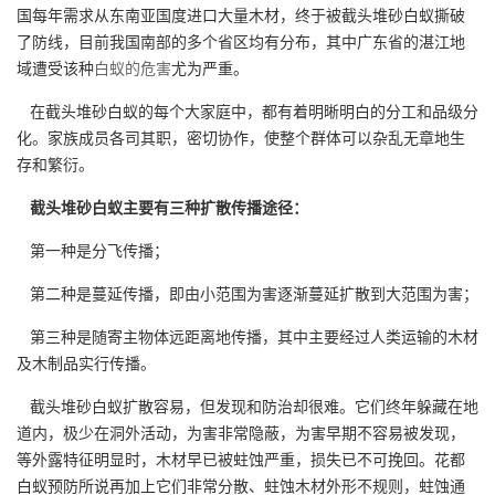
国每年需求从东南亚国度进口大量木材，终于被截头堆砂白蚁撕破
了防线，目前我国南部的多个省区均有分布，其中广东省的湛江地
域遭受该种
白蚁的危害
尤为严重。
在截头堆砂白蚁的每个大家庭中，都有着明晰明白的分工和品级分
化。家族成员各司其职，密切协作，使整个群体可以杂乱无章地生
存和繁衍。
截头堆砂白蚁主要有三种扩散传播途径：
第一种是分飞传播；
第二种是蔓延传播，即由小范围为害逐渐蔓延扩散到大范围为害；
第三种是随寄主物体远距离地传播，其中主要经过人类运输的木材
及木制品实行传播。
截头堆砂白蚁扩散容易，但发现和防治却很难。它们终年躲藏在地
道内，极少在洞外活动，为害非常隐蔽，为害早期不容易被发现，
等外露特征明显时，木材早已被蛀蚀严重，损失已不可挽回。花都
白蚁预防所说再加上它们非常分散、蛀蚀木材外形不规则，蛀蚀通