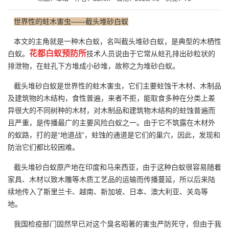
世界性的蛀木害虫——截头堆砂白蚁
本文的主角就是一种木白蚁，名叫截头堆砂白蚁，是典型的木栖性
花都白蚁预防所
白蚁。
技术人员说由于它常从蛀孔排出砂粒状的
排泄物，在蛀孔下方堆成小砂堆，故称之为堆砂白蚁。
截头堆砂白蚁是世界性的蛀木害虫，它们主要蛀蚀干木材、木制品
及建筑物的木结构，食性普遍，来者不拒，能取食多种在分类上差
异很大的不同树种的木材，对木制品和建筑物木结构的蛀蚀普遍而
且严重，是传播最广的主要风险白蚁之一。由于它不筑露在木材外
的蚁路，打的是“地道战”，蛀蚀的通道是它们的巢穴，因此，发现和
防治它们都比较困难。
截头堆砂白蚁原产地在印度和马来西亚，由于这种白蚁很容易随着
家具、木材以致木雕等木质工艺品的运输而传播蔓延，所以后来陆
续地传入了斯里兰卡、越南、新加坡、日本、澳大利亚、关岛等
地。
我国检疫部门固然早已对这个臭名昭著的害虫严防死守，但由于我