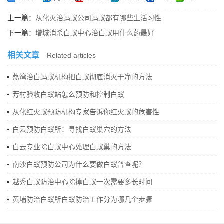
上一篇：
从化灭治蚂蚁公司蚂蚁都有哪些生活习性
下一篇：
增城消杀白蚁中心治白蚁用什么药最好
相关文章
Related articles
荔湾治白蚂蚁机构把白蚁彻底消灭干净的方法
芳村验收白蚁站怎么预防和控制白蚁
从化红火蚁预防机构专家告诉你红火蚁的危害性
白云预防白蚁所：寻找白蚁巢穴的方法
白云专业除白蚁中心处理白蚁巢的方法
南沙白蚁预防公司为什么要做白蚁普查呢？
越秀白蚁防治中心除掉白蚁一次需要多长时间
黄埔防治白蚁所白蚁防治工作分为哪几个步骤