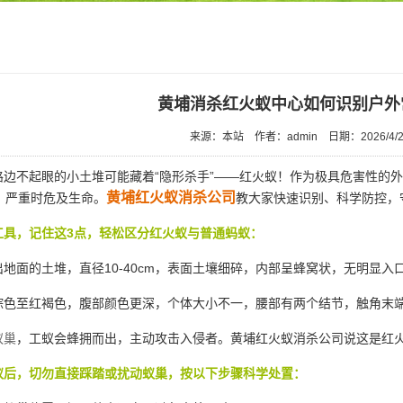
黄埔消杀红火蚁中心如何识别户外
来源：本站
作者：admin
日期：2026/4/2
边不起眼的小土堆可能藏着“隐形杀手”——红火蚁！作为极具危害性的
黄埔红火蚁消杀公司
，严重时危及生命。
教大家快速识别、科学防控，
具，记住这3点，轻松区分红火蚁与普通蚂蚁：
地面的土堆，直径10-40cm，表面土壤细碎，内部呈蜂窝状，无明显入
色至红褐色，腹部颜色更深，个体大小不一，腰部有两个结节，触角末
蚁巢
，工蚁会蜂拥而出，主动攻击入侵者。黄埔红火蚁消杀公司说这是红
后，切勿直接踩踏或扰动蚁巢，按以下步骤科学处置：