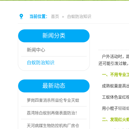
当前位置：
首页
»
白蚁防治知识
新闻分类
新闻中心
户外活动时，路
白蚁防治知识
还可能引发过敏
一、不用专业工
最新动态
成熟蚁巢是高出
工蚁体色呈红棕
萝岗四害消杀所益伦专业灭蚊
用小棍子
轻碰
虫，上门防控更...
荔湾除白蚁别再做表面防治！
二、发现红火蚁
专业灭蚁找益伦
天河病媒生物防控机构厂房仓