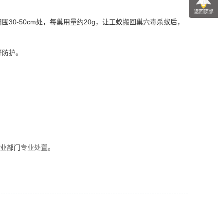
0-50cm处，每巢用量约20g，让工蚁搬回巢穴毒杀蚁后，
好防护。
农业部门
专业处置
。