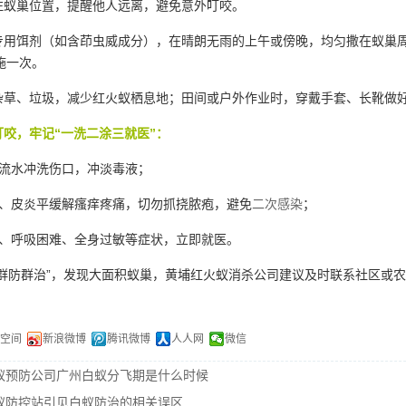
蚁巢位置，提醒他人远离，避免意外叮咬。
用饵剂（如含茚虫威成分），在晴朗无雨的上午或傍晚，均匀撒在蚁巢周围3
补施一次。
草、垃圾，减少红火蚁栖息地；田间或户外作业时，穿戴手套、长靴做
咬，牢记“一洗二涂三就医”：
流水冲洗伤口，冲淡毒液；
、皮炎平缓解瘙痒疼痛，切勿抓挠脓疱，避免
二次感染
；
、呼吸困难、全身过敏等症状，立即就医。
群防群治”，发现大面积蚁巢，黄埔红火蚁消杀公司建议及时联系社区或
Q空间
新浪微博
腾讯微博
人人网
微信
蚁预防公司广州白蚁分飞期是什么时候
蚁防控站引见白蚁防治的相关误区