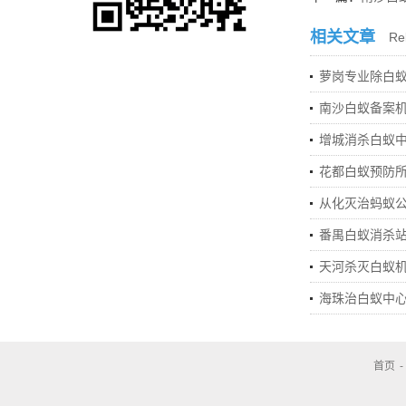
相关文章
Rel
萝岗专业除白
南沙白蚁备案
增城消杀白蚁
花都白蚁预防
从化灭治蚂蚁
番禺白蚁消杀
天河杀灭白蚁
海珠治白蚁中
首页
-