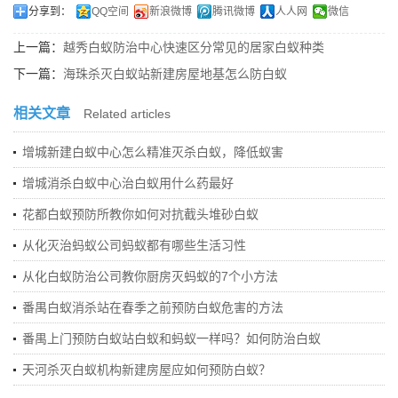
分享到：
QQ空间
新浪微博
腾讯微博
人人网
微信
上一篇：
越秀白蚁防治中心快速区分常见的居家白蚁种类
下一篇：
海珠杀灭白蚁站新建房屋地基怎么防白蚁
相关文章
Related articles
增城新建白蚁中心怎么精准灭杀白蚁，降低蚁害
增城消杀白蚁中心治白蚁用什么药最好
花都白蚁预防所教你如何对抗截头堆砂白蚁
从化灭治蚂蚁公司蚂蚁都有哪些生活习性
从化白蚁防治公司教你厨房灭蚂蚁的7个小方法
番禺白蚁消杀站在春季之前预防白蚁危害的方法
番禺上门预防白蚁站白蚁和蚂蚁一样吗？如何防治白蚁
天河杀灭白蚁机构新建房屋应如何预防白蚁？