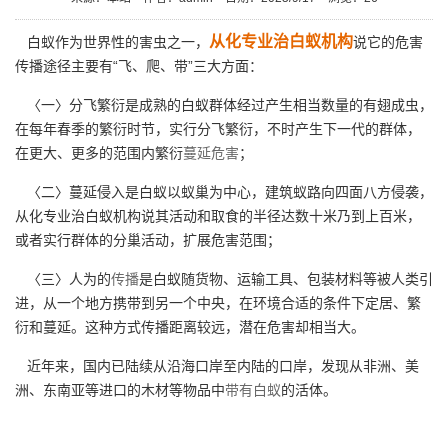
从化专业治白蚁机构
白蚁作为世界性的害虫之一，
说它的危害
传播途径主要有“飞、爬、带”三大方面：
〈一〉分飞繁衍是成熟的白蚁群体经过产生相当数量的有翅成虫，
在每年春季的繁衍时节，实行分飞繁衍，不时产生下一代的群体，
在更大、更多的范围内繁衍
蔓延危害
；
〈二〉蔓延侵入是白蚁以蚁巢为中心，建筑蚁路向四面八方侵袭，
从化专业治白蚁机构说其活动和取食的半径达数十米乃到上百米，
或者实行群体的分巢活动，扩展危害范围；
〈三〉人为的
传播
是白蚁随货物、运输工具、包装材料等被人类引
进，从一个地方携带到另一个中央，在环境合适的条件下定居、繁
衍和蔓延。这种方式传播距离较远，潜在危害却相当大。
近年来，国内已陆续从沿海口岸至内陆的口岸，发现从非洲、美
洲、东南亚等进口的木材等物品中
带有白蚁
的活体。